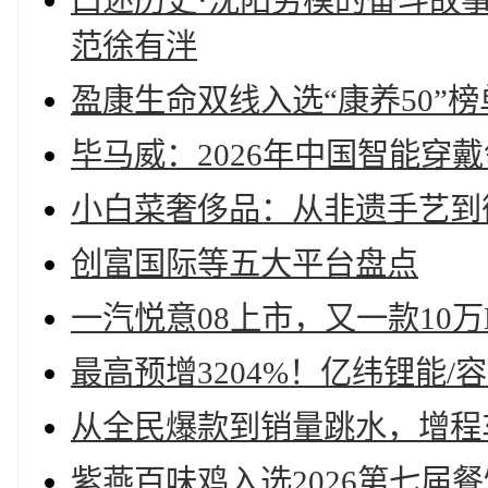
口述历史·沈阳劳模的奋斗故
范徐有泮
盈康生命双线入选“康养50”
毕马威：2026年中国智能穿
小白菜奢侈品：从非遗手艺到
创富国际等五大平台盘点
一汽悦意08上市，又一款10
最高预增3204%！亿纬锂能/
从全民爆款到销量跳水，增程
紫燕百味鸡入选2026第七届