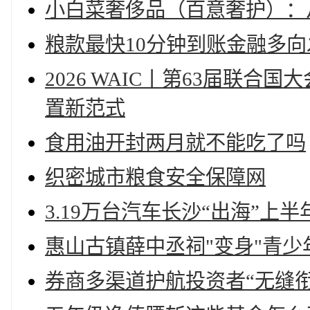
小白菜奢侈品（百意奢护）：
粮款最快10分钟到账金融多
2026 WAIC丨第63届联
置新范式
食用油开封两月就不能吃了吗
织密城市粮食安全保障网
3.19万台汽车长沙“出海”上
惠山古镇薛中丞祠"变身"青少
券商多渠道护航投资者“无缝衔