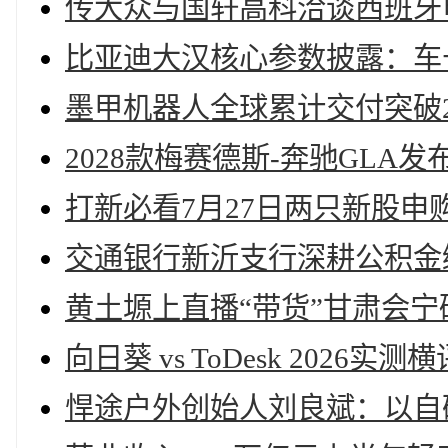
传大众与国轩高科洽谈西班牙
比亚迪大汉核心参数披露：车长超
墨甲机器人全球累计交付突破2
2028款梅赛德斯-奔驰GL
打新必看7月27日两只新股申
交通银行新沂支行深耕公积金
黄土塬上直播“带货”甘肃会宁
向日葵 vs ToDesk 202
悍途户外创始人刘良斌：以自